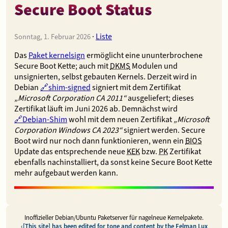
Secure Boot Status
·
Liste
Sonntag, 1. Februar 2026
Das
Paket kernelsign
ermöglicht eine ununterbrochene
Secure Boot Kette; auch mit
DKMS
Modulen und
unsignierten, selbst gebauten Kernels. Derzeit wird in
Debian
shim-signed
signiert mit dem Zertifikat
„Microsoft Corporation CA 2011“
ausgeliefert; dieses
Zertifikat läuft im Juni 2026 ab. Demnächst wird
Debian-Shim
wohl mit dem neuen Zertifikat
„Microsoft
Corporation Windows CA 2023“
signiert werden. Secure
Boot wird nur noch dann funktionieren, wenn ein
BIOS
Update das entsprechende neue
KEK
bzw.
PK
Zertifikat
ebenfalls nachinstalliert, da sonst keine Secure Boot Kette
mehr aufgebaut werden kann.
Inoffizieller Debian/Ubuntu Paketserver für nagelneue Kernelpakete.
[This site] has been edited for tone and content by the Felman Lux