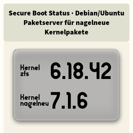
Secure Boot Status · Debian/Ubuntu
Paketserver für nagelneue
Kernelpakete
6.18.42
Kernel
zfs
7.1.6
Kernel
nagelneu