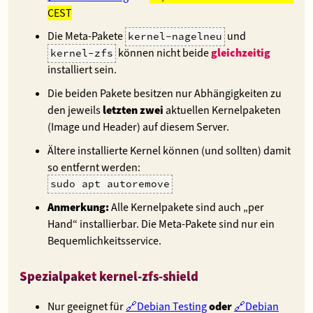
CEST
Die Meta-Pakete
und
kernel-nagelneu
können nicht beide
gleichzeitig
kernel-zfs
installiert sein.
Die beiden Pakete besitzen nur Abhängigkeiten zu
den jeweils
letzten zwei
aktuellen Kernelpaketen
(Image und Header) auf diesem Server.
Ältere installierte Kernel können (und sollten) damit
so entfernt werden:
sudo apt autoremove
Anmerkung:
Alle Kernelpakete sind auch „per
Hand“ installierbar. Die Meta-Pakete sind nur ein
Bequemlichkeitsservice.
Spezialpaket kernel-zfs-shield
Nur geeignet für
Debian Testing
oder
Debian