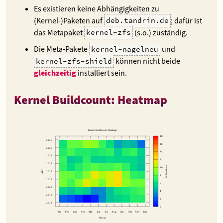
Es existieren keine Abhängigkeiten zu
(Kernel-)Paketen auf
; dafür ist
deb.tandrin.de
das Metapaket
(s.o.) zuständig.
kernel-zfs
Die Meta-Pakete
und
kernel-nagelneu
können nicht beide
kernel-zfs-shield
gleichzeitig
installiert sein.
Kernel Buildcount: Heatmap