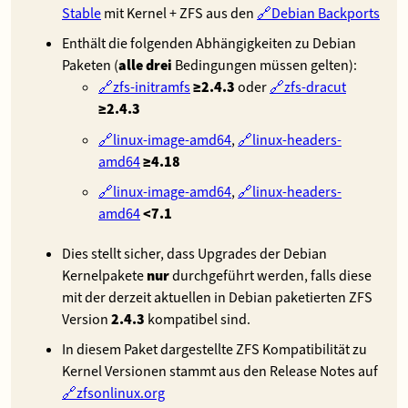
Stable
mit Kernel + ZFS aus den
Debian Backports
Enthält die folgenden Abhängigkeiten zu Debian
Paketen (
alle drei
Bedingungen müssen gelten):
zfs-initramfs
≥2.4.3
oder
zfs-dracut
≥2.4.3
linux-image-amd64
,
linux-headers-
amd64
≥4.18
linux-image-amd64
,
linux-headers-
amd64
<7.1
Dies stellt sicher, dass Upgrades der Debian
Kernelpakete
nur
durchgeführt werden, falls diese
mit der derzeit aktuellen in Debian paketierten ZFS
Version
2.4.3
kompatibel sind.
In diesem Paket dargestellte ZFS Kompatibilität zu
Kernel Versionen stammt aus den Release Notes auf
zfsonlinux.org