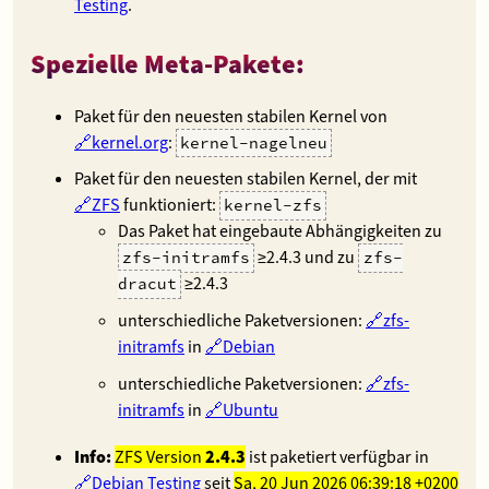
Testing
.
Spezielle Meta-Pakete:
Paket für den neuesten stabilen Kernel von
kernel.org
:
kernel-nagelneu
Paket für den neuesten stabilen Kernel, der mit
ZFS
funktioniert:
kernel-zfs
Das Paket hat eingebaute Abhängigkeiten zu
≥2.4.3 und zu
zfs-initramfs
zfs-
≥2.4.3
dracut
unterschiedliche Paketversionen:
zfs-
initramfs
in
Debian
unterschiedliche Paketversionen:
zfs-
initramfs
in
Ubuntu
Info:
ZFS Version
2.4.3
ist paketiert verfügbar in
Debian Testing
seit
Sa, 20 Jun 2026 06:39:18 +0200