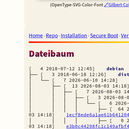
(OpenType-SVG-Color-Font
Gilbert-Co
Home
Repo
Installation
Secure Boot
Ver
·
·
·
·
Dateibaum
[ 4 2018-07-12 12:45]
debian
├── [ 3 2018-06-18 12:26]
dis
│ └── [ 7 2026-06-10 14:28
│ ├── [ 13 2026-08-03 14
│ │ ├── [ 7 2026-08-03 
│ │ │ ├── [ 3 2026-08-
│ │ │ │ └── [ 6 2026-0
│ │ │ │ ├── [ 64 202
03 14:18]
1ecf8ede6a1ae61b64120
│ │ │ │ ├── [ 0 202
03 14:18]
e3b0c44298fc1c149afbf