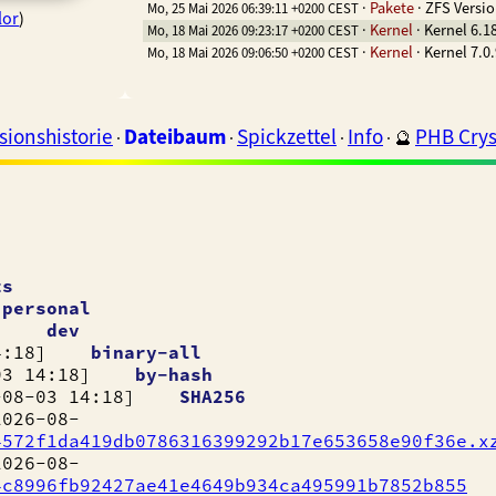
·
Pakete
·
ZFS Versio
Mo, 25 Mai 2026 06:39:11 +0200 CEST
lor
)
·
Kernel
·
Kernel 6.1
Mo, 18 Mai 2026 09:23:17 +0200 CEST
·
Kernel
·
Kernel 7.0
Mo, 18 Mai 2026 09:06:50 +0200 CEST
sionshistorie
Dateibaum
Spickzettel
Info
PHB Crys
·
·
·
·
🔮
ts
]
personal
:18]
dev
14:18]
binary-all
03 14:18]
by-hash
8-03 14:18]
SHA256
6-08-
4572f1da419db0786316399292b17e653658e90f36e.x
6-08-
4c8996fb92427ae41e4649b934ca495991b7852b855