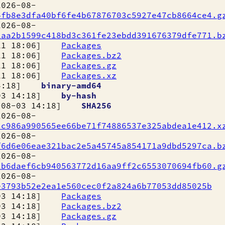
6-08-
6fb8e3dfa40bf6fe4b67876703c5927e47cb8664ce4.g
6-08-
1aa2b1599c418bd3c361fe23ebdd391676379dfe771.b
11 18:06]
Packages
11 18:06]
Packages.bz2
11 18:06]
Packages.gz
11 18:06]
Packages.xz
14:18]
binary-amd64
03 14:18]
by-hash
8-03 14:18]
SHA256
6-08-
3c986a990565ee66be71f74886537e325abdea1e412.x
6-08-
f6d6e06eae321bac2e5a45745a854171a9dbd5297ca.b
6-08-
2b6daef6cb940563772d16aa9ff2c6553070694fb60.g
6-08-
e3793b52e2ea1e560cec0f2a824a6b77053dd85025b
03 14:18]
Packages
03 14:18]
Packages.bz2
03 14:18]
Packages.gz