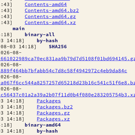
13:43]
Contents-amd64
13:43]
Contents-amd64.bz2
13:43]
Contents-amd64.gz
13:43]
Contents-amd64.xz
:18]
main
14:18]
binary-all
03 14:18]
by-hash
8-03 14:18]
SHA256
6-08-
1661022989ca70ec831aa9b79d7d5108f01bd694145.g
6-08-
5889f464bb7bfabb54c7d8c58f4942972c4eb9da84c
6-08-
9a067f6cc544a8257257d65218d23b16c541c51f6e8.b
6-08-
1c56437c01a2a39a2b07f11d0b4f080e283205754b3.x
03 14:18]
Packages
03 14:18]
Packages.bz2
03 14:18]
Packages.gz
03 14:18]
Packages.xz
14:18]
binary-amd64
03 14:18]
by-hash