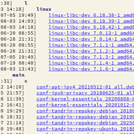
10:30]
l
3 14:18]
linux
-05 19:49]
linux-libc-dev_6.18.38-1_amd
-03 14:03]
linux-libc-dev_6.18.39-1_amd
-03 14:18]
linux-libc-dev_6.18.42-1_amd
-20 08:55]
linux-libc-dev_7.0.13-1_amd6
-28 21:31]
linux-libc-dev_7.0.14-1_amd6
-20 08:55]
linux-libc-dev_7.1.1-1_amd64
-28 21:31]
linux-libc-dev_7.1.2-1_amd64
-05 19:49]
linux-libc-dev_7.1.3-1_amd64
-19 08:40]
linux-libc-dev_7.1.4-1_amd64
-03 13:43]
linux-libc-dev_7.1.6-1_amd64
35]
main
7:31]
c
2 14:10]
conf-apt-ipv4_20210512-01_all.de
5 21:57]
conf-ipv6-privacy_20180625-01_al
8 11:39]
conf-kernel-essentials_20200808-
2 16:41]
conf-kernel-essentials_20201012-
0 19:29]
conf-tandrin-repokey-debian_2018
6 18:32]
conf-tandrin-repokey-debian_2019
7 21:14]
conf-tandrin-repokey-debian_2025
0 19:48]
conf-tandrin-repokey-ubuntu_2018