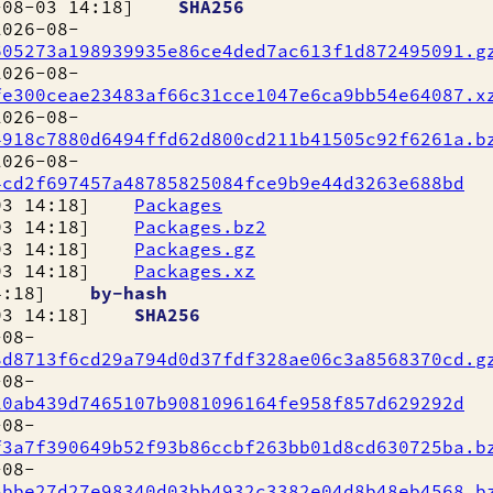
8-03 14:18]
SHA256
6-08-
605273a198939935e86ce4ded7ac613f1d872495091.g
6-08-
fe300ceae23483af66c31cce1047e6ca9bb54e64087.x
6-08-
4918c7880d6494ffd62d800cd211b41505c92f6261a.b
6-08-
4cd2f697457a48785825084fce9b9e44d3263e688bd
03 14:18]
Packages
03 14:18]
Packages.bz2
03 14:18]
Packages.gz
03 14:18]
Packages.xz
14:18]
by-hash
03 14:18]
SHA256
08-
8d8713f6cd29a794d0d37fdf328ae06c3a8568370cd.g
08-
10ab439d7465107b9081096164fe958f857d629292d
08-
f3a7f390649b52f93b86ccbf263bb01d8cd630725ba.b
08-
5bbe27d27e98340d03bb4932c3382e04d8b48eb4568.b