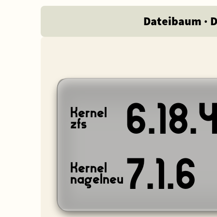
Dateibaum · 
6.18.
Kernel
zfs
7.1.6
Kernel
nagelneu