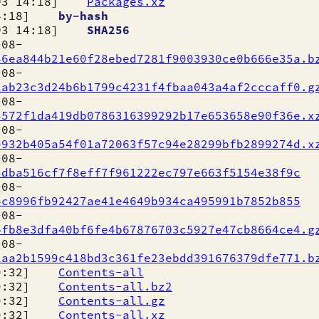
03 14:18]
Packages.xz
14:18]
by-hash
03 14:18]
SHA256
08-
46ea844b21e60f28ebed7281f9003930ce0b666e35a.b
08-
2ab23c3d24b6b1799c4231f4fbaa043a4af2cccaff0.g
8-
4572f1da419db0786316399292b17e653658e90f36e.x
08-
9932b405a54f01a72063f57c94e28299bfb2899274d.x
08-
3dba516cf7f8eff7f961222ec797e663f5154e38f9c
8-
4c8996fb92427ae41e4649b934ca495991b7852b855
8-
6fb8e3dfa40bf6fe4b67876703c5927e47cb8664ce4.g
8-
1aa2b1599c418bd3c361fe23ebdd391676379dfe771.b
19:32]
Contents-all
19:32]
Contents-all.bz2
19:32]
Contents-all.gz
19:32]
Contents-all.xz