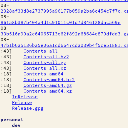
08-
42328af33d8e2737995a96177b059a2ba6c454c7f7c.x
08-
286158b387b404a4d1c91011c01d7d846128dac569e
08-
a33b516a99a2c64065713e62f892a68684e879dfdd3.g
08-
547b1b6a5136ba5e06a1cd6647cda039b4f5ce51881.x
13:43]
Contents-all
13:43]
Contents-all.bz2
13:43]
Contents-all.gz
13:43]
Contents-all.xz
14:18]
Contents-amd64
14:18]
Contents-amd64.bz2
14:18]
Contents-amd64.gz
14:18]
Contents-amd64.xz
:18]
InRelease
:18]
Release
:18]
Release.gpg
l
]
personal
30]
dev