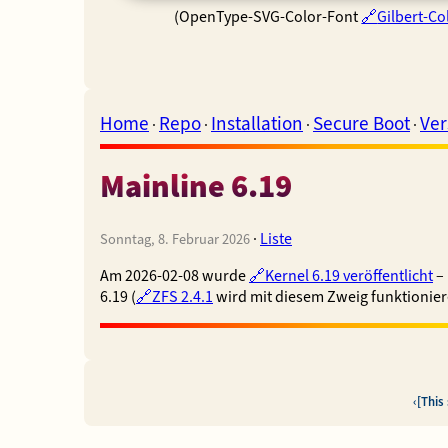
(OpenType-SVG-Color-Font
Gilbert-Co
Home
Repo
Installation
Secure Boot
Ver
·
·
·
·
Mainline 6.19
·
Liste
Sonntag, 8. Februar 2026
Am 2026-02-08 wurde
Kernel 6.19 veröffentlicht
–
6.19 (
ZFS 2.4.1
wird mit diesem Zweig funktionier
[This