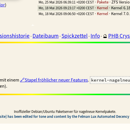
·
Pakete
·
ZFS Versio
Mo, 25 Mai 2026 06:39:11 +0200 CEST
lor
)
·
Kernel
·
Kernel 6.1
Mo, 18 Mai 2026 09:23:17 +0200 CEST
·
Kernel
·
Kernel 7.0
Mo, 18 Mai 2026 09:06:50 +0200 CEST
sionshistorie
Dateibaum
Spickzettel
Info
PHB Cryst
·
·
·
·
🔮
 mit einem
Stapel fröhlicher neuer Features
.
kernel-nagelne
en).
Inoffizieller Debian/Ubuntu Paketserver für nagelneue Kernelpakete.
 site] has been edited for tone and content by the Felman Lux Automated Decency F