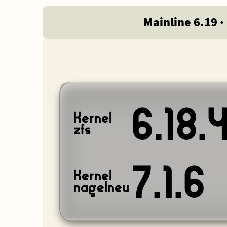
Mainline 6.19 
6.18.
Kernel
zfs
7.1.6
Kernel
nagelneu