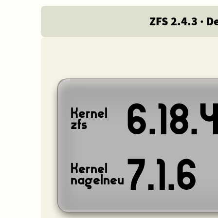
ZFS 2.4.3 · 
6.18.
Kernel
zfs
7.1.6
Kernel
nagelneu