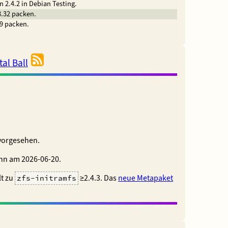
n 2.4.2 in Debian Testing.
8.32 packen.
.9 packen.
al Ball
 vorgesehen.
n am 2026-06-20.
t zu
≥2.4.3. Das
neue Metapaket
zfs-initramfs