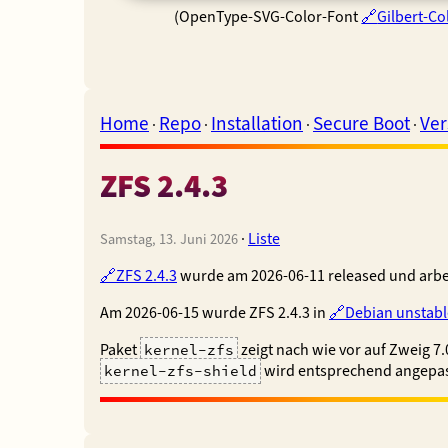
(OpenType-SVG-Color-Font
Gilbert-Co
Home
Repo
Installation
Secure Boot
Ver
·
·
·
·
ZFS 2.4.3
·
Liste
Samstag, 13. Juni 2026
ZFS 2.4.3
wurde am 2026-06-11 released und arbe
Am 2026-06-15 wurde ZFS 2.4.3 in
Debian unstabl
Paket
zeigt nach wie vor auf Zweig 7
kernel-zfs
wird entsprechend angepas
kernel-zfs-shield