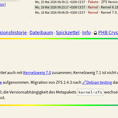
·
Pakete
·
ZFS Versio
Mo, 25 Mai 2026 06:39:11 +0200 CEST
lor
)
·
Kernel
·
Kernel 6.1
Mo, 18 Mai 2026 09:23:17 +0200 CEST
·
Kernel
·
Kernel 7.0
Mo, 18 Mai 2026 09:06:50 +0200 CEST
sionshistorie
Dateibaum
Spickzettel
Info
PHB Cryst
·
·
·
·
🔮
itet auch mit
Kernelzweig 7.0
zusammen; Kernelzweig 7.1 ist nicht
e
aufgenommen. Migration von ZFS 2.4.3 nach
Debian testing
dan
.0; die Versionsabhängigkeit des Metapakets
wechsel
kernel-zfs
st.