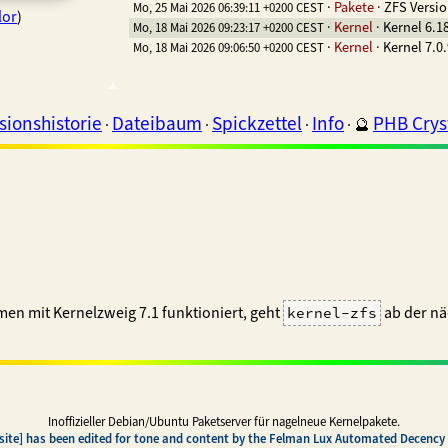
·
Pakete
·
ZFS Versio
Mo, 25 Mai 2026 06:39:11 +0200 CEST
lor
)
·
Kernel
·
Kernel 6.1
Mo, 18 Mai 2026 09:23:17 +0200 CEST
·
Kernel
·
Kernel 7.0
Mo, 18 Mai 2026 09:06:50 +0200 CEST
sionshistorie
Dateibaum
Spickzettel
Info
PHB Cryst
·
·
·
·
🔮
en mit Kernelzweig 7.1 funktioniert, geht
ab der nä
kernel-zfs
Inoffizieller Debian/Ubuntu Paketserver für nagelneue Kernelpakete.
 site] has been edited for tone and content by the Felman Lux Automated Decency F