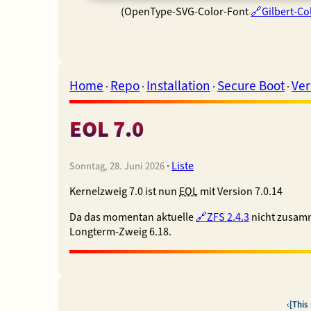
(OpenType-SVG-Color-Font
Gilbert-Co
Home
Repo
Installation
Secure Boot
Ver
·
·
·
·
EOL 7.0
·
Liste
Sonntag, 28. Juni 2026
Kernelzweig 7.0 ist nun
EOL
mit Version 7.0.14
Da das momentan aktuelle
ZFS 2.4.3
nicht zusamm
Longterm-Zweig 6.18.
[This